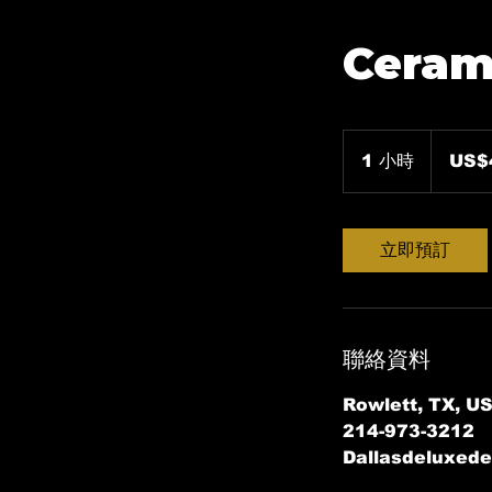
Cerami
400
美
1 小時
1
US$
元
小
立即預訂
聯絡資料
Rowlett, TX, U
214-973-3212
Dallasdeluxede