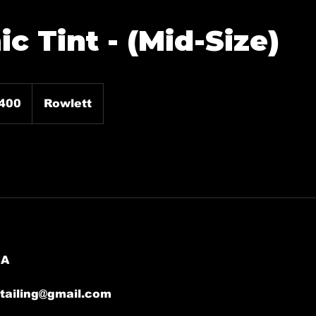
c Tint - (Mid-Size)
400
Rowlett
SA
tailing@gmail.com