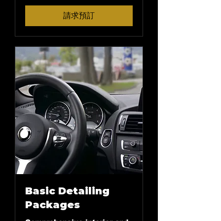
起
請求預訂
Basic Detailing
Packages