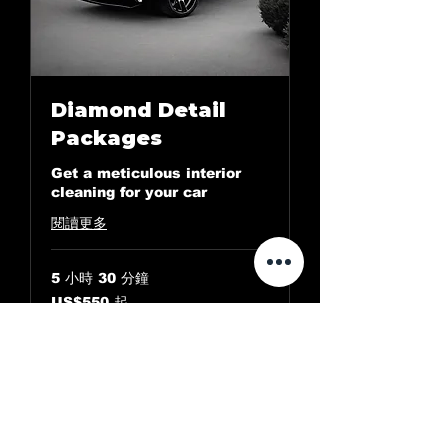
Diamond Detail
Packages
Get a meticulous interior
cleaning for your car
閱讀更多
5 小時 30 分鐘
550
US$550 起
美
元
起
請求預訂