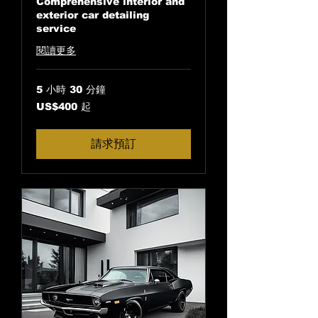
Comprehensive interior and
exterior car detailing
service
閱讀更多
5 小時 30 分鐘
400
US$400 起
美
元
起
請求預訂