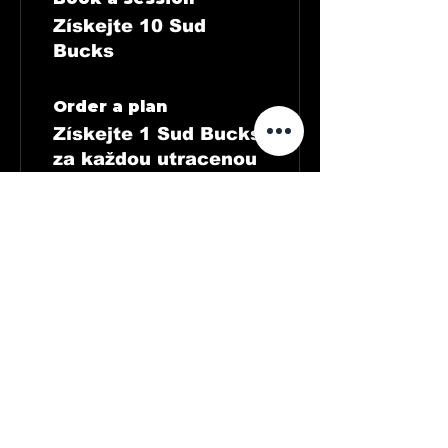
Získejte 10 Sud
Bucks
Order a plan
Získejte 1 Sud Bucks
za každou utracenou
částku ve výši 1 US$
Sign up to the site
Získejte 50 Sud
Bucks
03