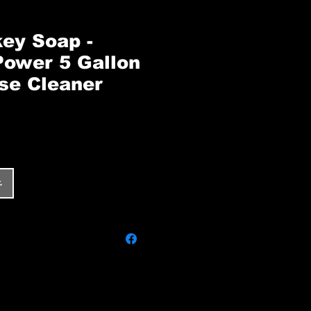
ey Soap -
Power 5 Gallon
se Cleaner
غ