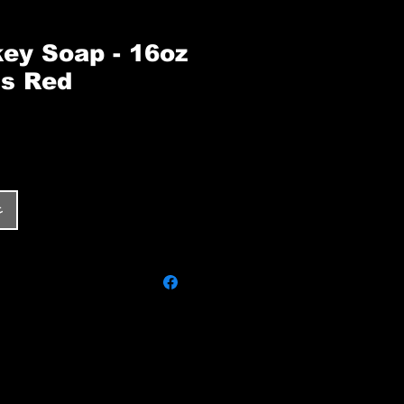
ey Soap - 16oz
s Red
غ