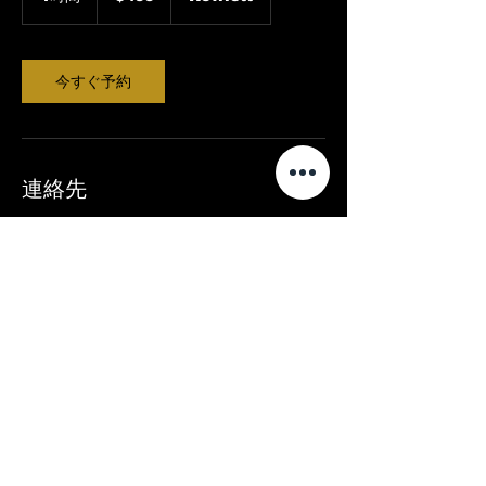
ド
時
ル
今すぐ予約
連絡先
Rowlett, TX, USA
214-973-3212
Dallasdeluxedetailing@gmail.com
©2023 by Castellano’s Deluxe Detailing. Proudly
created with Wix.com