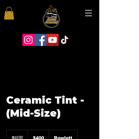
Ceramic Tint -
(Mid-Size)
400
米
1時間
1
$400
Rowlett