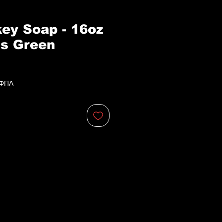
ey Soap - 16oz
s Green
 ΦΠΑ